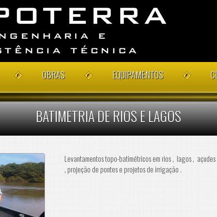
OBRAS
EQUIPAMENTOS
C
BATIMETRIA DE RIOS E LAGOS
Levantamentos topo-batimétricos em rios , lagos , açudes
, projeção de pontes e projetos de irrigação .