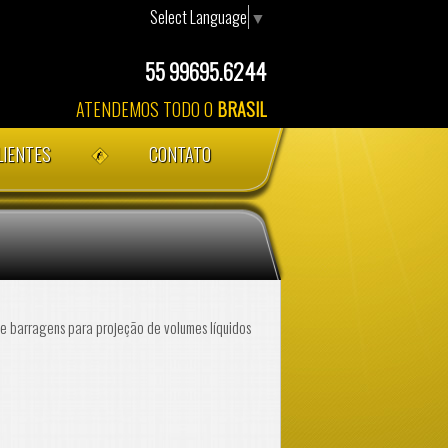
Select Language
▼
55 99695.6244
ATENDEMOS TODO O
BRASIL
LIENTES
CONTATO
 e barragens para projeção de volumes líquidos