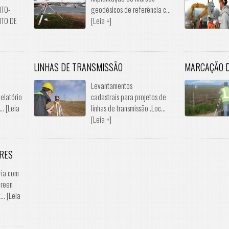
TO-
geodésicos de referência c...
TO DE
[Leia +]
LINHAS DE TRANSMISSÃO
MARCAÇÃO 
e
Levantamentos
elatório
cadastrais para projetos de
.. [Leia
linhas de transmissão .Loc...
[Leia +]
ARES
ria com
Green
.. [Leia