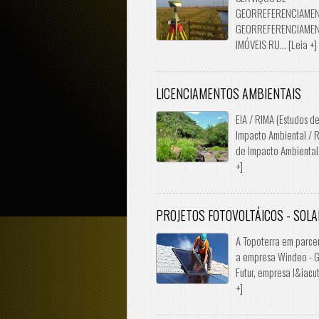
GEORREFERENCIAMEN
GEORREFERENCIAMEN
IMÓVEIS RU... [Leia +]
LICENCIAMENTOS AMBIENTAIS
EIA / RIMA (Estudos d
Impacto Ambiental / R
de Impacto Ambiental.
+]
PROJETOS FOTOVOLTÁICOS - SOL
A Topoterra em parce
a empresa Windeo - 
Futur, empresa l&iacut.
+]